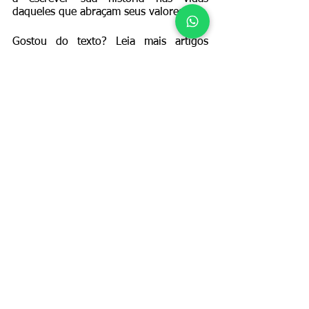
daqueles que abraçam seus valores.
Gostou do texto? Leia mais artigos 
como esse em nosso 
site
. Sempre 
Alerta!
Historia
Comentários
Escreva um comentário