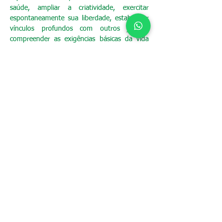
saúde, ampliar a criatividade, exercitar
espontaneamente sua liberdade, estabelecer
vínculos profundos com outros jovens,
compreender as exigências básicas da vida
em sociedade, valorizar o mundo, formar
seus conceitos estéticos, descobrir e se
encantar com a ordem da criação.
Desenvolvimento pessoal
com orientação individual
O Escotismo é uma jornada de
aprendizagem progressiva, focada em
motivar e desafiar o indivíduo a se
desenvolver continuamente, por meio de
uma ampla variedade de oportunidades. Essa
abordagem permite que os jovens progridam
em seu próprio desenvolvimento, à sua
maneira e em seu próprio ritmo, rumo aos